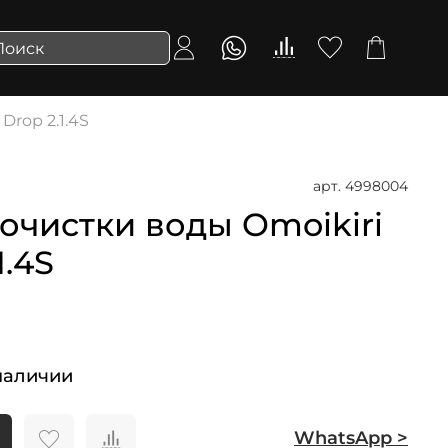
Drop 2.1.4S
арт.
4998004
очистки воды Omoikiri
1.4S
наличии
WhatsApp >