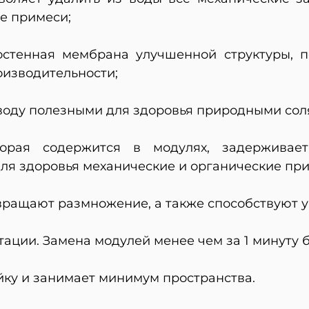
е примеси;
остенная мембрана улучшенной структуры, п
оизводительности;
воду полезными для здоровья природными сол
оторая содержится в модулях, задержива
для здоровья механические и органические пр
вращают размножение, а также способствуют 
тации. Замена модулей менее чем за 1 минуту 
йку и занимает минимум пространства.