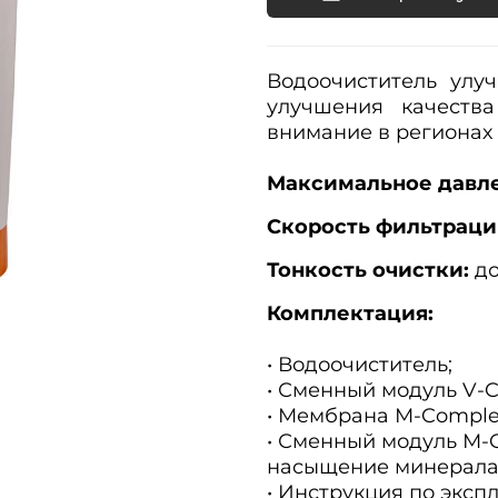
Водоочиститель улу
улучшения качеств
внимание в регионах 
Максимальное давле
Скорость фильтраци
Тонкость очистки:
до
Комплектация:
• Водоочиститель;
• Сменный модуль V-C
• Мембрана М-Comple
• Сменный модуль М-
насыщение минерала
• Инструкция по эксп