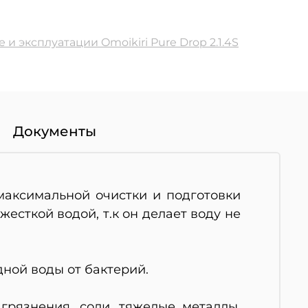
е и эксплуатации
Omoikiri Pure Drop 2.1.4S
Документы
максимальной очистки и подготовки
жесткой водой, т.к он делает воду не
дной воды от бактерий.
грязнения, соли, тяжелые металлы,