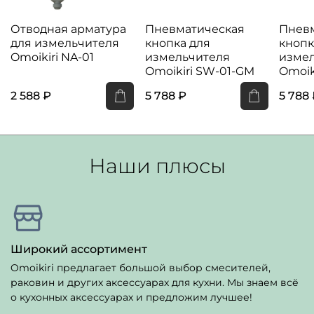
Отводная арматура
Пневматическая
Пнев
для измельчителя
кнопка для
кнопк
Omoikiri NA-01
измельчителя
изме
Omoikiri SW-01-GM
Omoik
2 588 ₽
5 788 ₽
5 788
Наши плюсы
Широкий ассортимент
Omoikiri предлагает большой выбор смесителей,
раковин и других аксессуарах для кухни. Мы знаем всё
о кухонных аксессуарах и предложим лучшее!