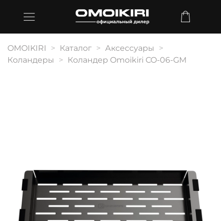
OMOIKIRI
Каталог
Аксессуары
Коландеры
Коландер Omoikiri CO-06-GM