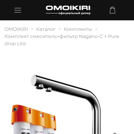
OMOIKIRI
Каталог
Комплекты
Комплект смеситель+фильтр Nagano-C + Pure
drop Lite