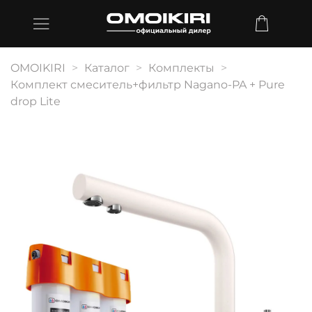
OMOIKIRI
Каталог
Комплекты
Комплект смеситель+фильтр Nagano-PA + Pure
drop Lite