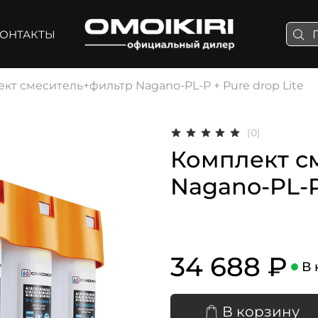
ОНТАКТЫ
кт смеситель+фильтр Nagano-PL-P + Pure drop Lite
(0)
Комплект с
Nagano-PL-P
34 688 ₽
В 
В корзину