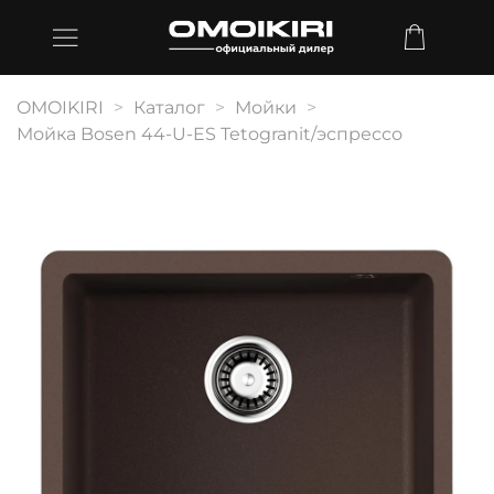
OMOIKIRI
Каталог
Мойки
Мойка Bosen 44-U-ES Tetogranit/эспрессо