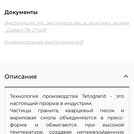
Документы
Инструкция_по_эксплуатации_и_монтажу_мойки
_Daisen 78-2T.pdf
Универсальная инструкция.pdf
Описание
Технология производства Tetogranit - это
настоящий прорыв в индустрии.
Частицы гранита, кварцевый песок и
акриловая смола объединяются в пресс-
форме и обжигаются при высокой
температуре, создавая непревзойденную