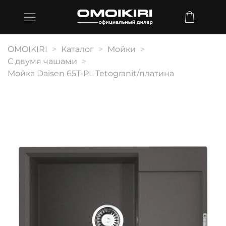
OMOIKIRI
Каталог
Мойки
С двумя чашами
Мойка Daisen 65T-PL Tetogranit/платина