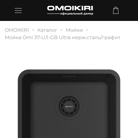
OMOIKIRI
Каталог
Мойки
Мойка Omi 37-U/I-GB Ultra нерж.сталь/графит