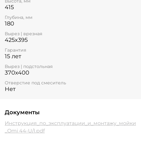
Высота, мм
415
Глубина, мм
180
Вырез | врезная
425x395
Гарантия
15 лет
Вырез | подстольная
370x400
Отверстие под смеситель
Нет
Документы
Инструкция_по_эксплуатации_и_монтажу_мойки
_Omi 44-U/I.pdf