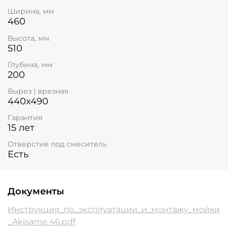
Ширина, мм
460
Высота, мм
510
Глубина, мм
200
Вырез | врезная
440x490
Гарантия
15 лет
Отверстие под смеситель
Есть
Документы
Инструкция_по_эксплуатации_и_монтажу_мойки
_Akisame 46.pdf