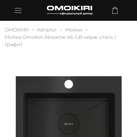
OMOIKIRI
Каталог
Мойки
Мойка Omoikiri Akisame 46-GB нерж. сталь |
Графит