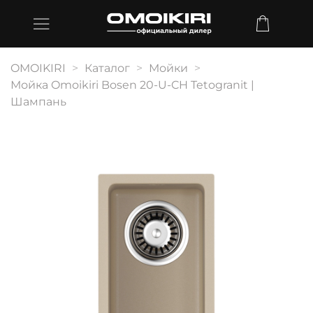
OMOIKIRI
Каталог
Мойки
Мойка Omoikiri Bosen 20-U-CH Tetogranit |
Шампань