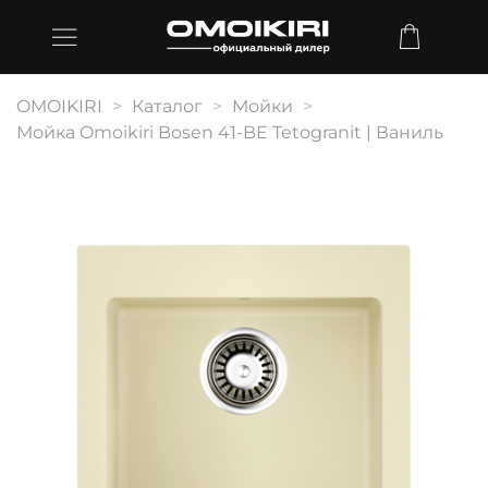
OMOIKIRI
Каталог
Мойки
Мойка Omoikiri Bosen 41-BE Tetogranit | Ваниль