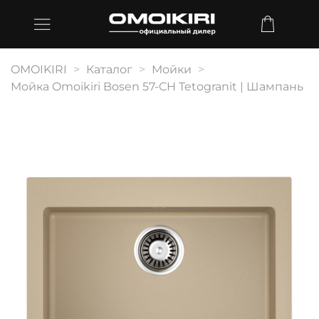
OMOIKIRI
Каталог
Мойки
Мойка Omoikiri Bosen 57-CH Tetogranit | Шампань