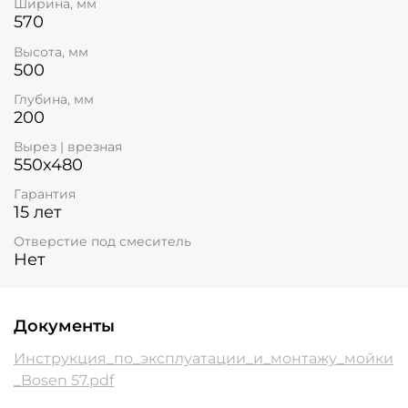
Ширина, мм
570
Высота, мм
500
Глубина, мм
200
Вырез | врезная
550x480
Гарантия
15 лет
Отверстие под смеситель
Нет
Документы
Инструкция_по_эксплуатации_и_монтажу_мойки
_Bosen 57.pdf