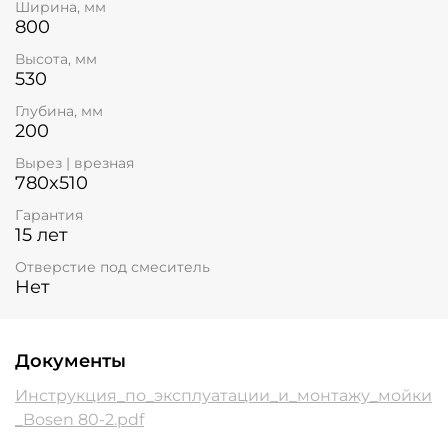
Ширина, мм
800
Высота, мм
530
Глубина, мм
200
Вырез | врезная
780x510
Гарантия
15 лет
Отверстие под смеситель
Нет
Документы
Инструкция_по_эксплуатации_и_монтажу_мойки
_Bosen 80-2.pdf