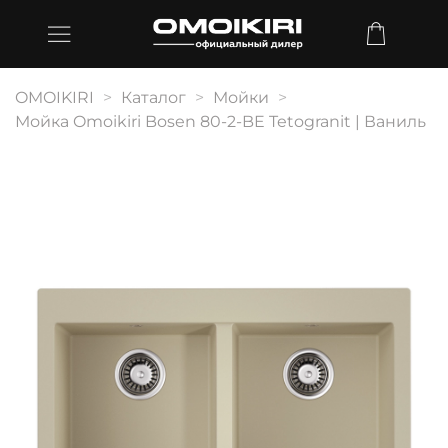
OMOIKIRI
Каталог
Мойки
Мойка Omoikiri Bosen 80-2-BE Tetogranit | Ваниль