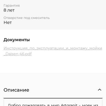
Гарантия
8 лет
Отверстие под смеситель
Нет
Документы
Инструкция_по_эксплуатации_и_монтажу_мойки
_Daisen 46.pdf
Описание
Добро пожаловать в мир Artgranit - моек из