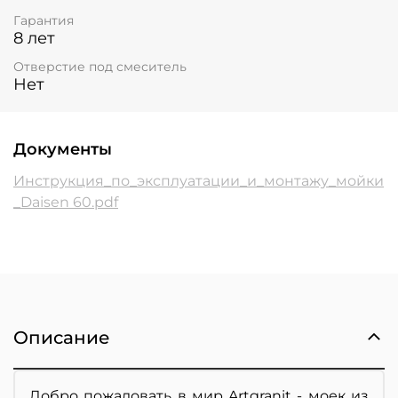
Гарантия
8 лет
Отверстие под смеситель
Нет
Документы
Инструкция_по_эксплуатации_и_монтажу_мойки
_Daisen 60.pdf
Описание
Добро пожаловать в мир Artgranit - моек из