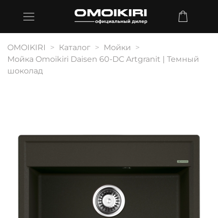
OMOIKIRI
Каталог
Мойки
Мойка Omoikiri Daisen 60-DC Artgranit | Темный
шоколад