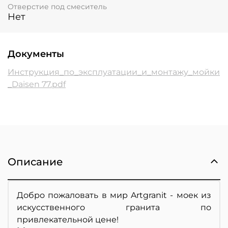
Отверстие под смеситель
Нет
Документы
Инструкция_по_эксплуатации_и_монтажу_мойки
_Daisen 77.pdf
Описание
Добро пожаловать в мир Artgranit - моек из
искусственного гранита по
привлекательной цене!