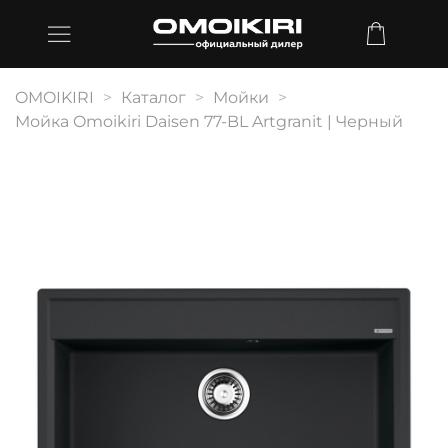
OMOIKIRI
Каталог
Мойки
Мойка Omoikiri Daisen 77-BL Artgranit | Черный