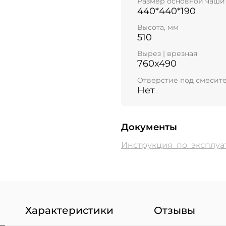
Размер основной чаши
440*440*190
Высота, мм
510
Вырез | врезная
760x490
Отверстие под смесит
Нет
Документы
Инструкция_по_эксплуа
Характеристики
Отзывы