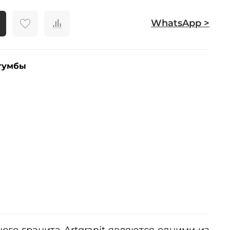
WhatsApp >
тумбы
ого гранита Artgranit являются одними из