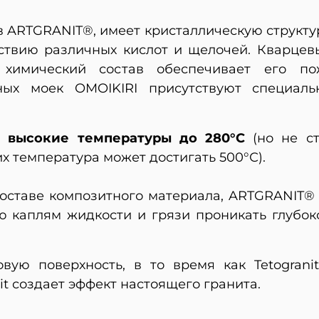
в ARTGRANIT®, имеет кристаллическую структу
йствию различных кислот и щелочей. Кварцев
 химический состав обеспечивает его п
тных моек OMOIKIRI присутствуют специал
 высокие температуры до 280°С
(но не с
их температура может достигать 500°С).
составе композитного материала, ARTGRANIT® 
ю каплям жидкости и грязи проникать глубоко
ую поверхность, в то время как Tetogranit 
it создает эффект настоящего гранита.