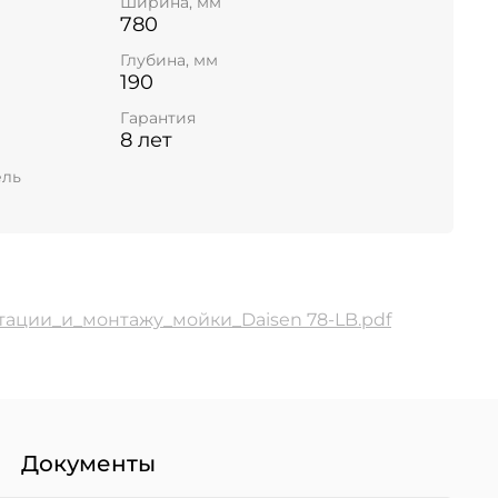
Ширина, мм
780
Глубина, мм
190
Гарантия
8 лет
ель
тации_и_монтажу_мойки_Daisen 78-LB.pdf
Документы