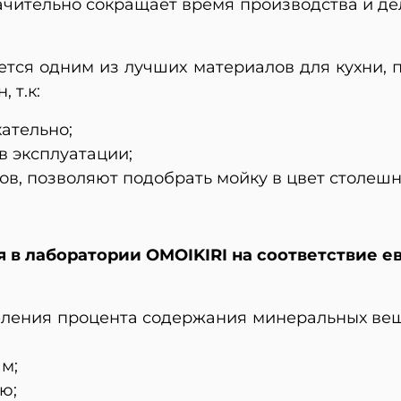
ачительно сокращает время производства и д
ется одним из лучших материалов для кухни, 
 т.к:
ательно;
в эксплуатации;
ов, позволяют подобрать мойку в цвет столеш
 в лаборатории OMOIKIRI на соответствие е
еления процента содержания минеральных вещ
м;
ю;