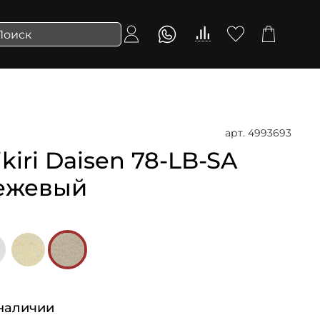
арт.
4993693
iri Daisen 78-LB-SA
 Бежевый
наличии