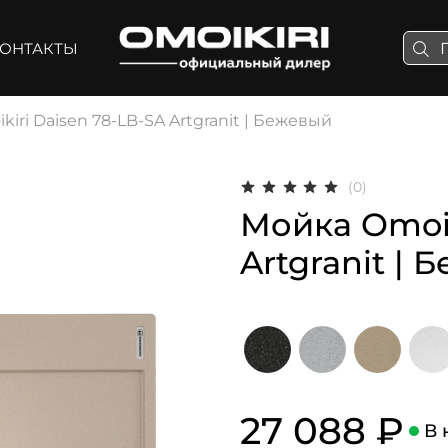
ОНТАКТЫ
iri Daisen 78-LB-SA Artgranit | Бежевый
(0)
Мойка Omoik
Artgranit |
27 088 ₽
В 