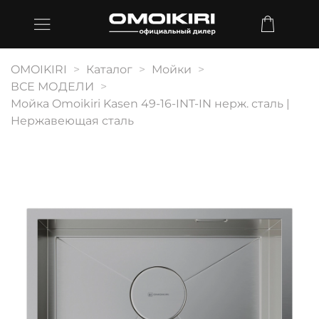
OMOIKIRI
Каталог
Мойки
ВСЕ МОДЕЛИ
Мойка Omoikiri Kasen 49-16-INT-IN нерж. сталь |
Нержавеющая сталь