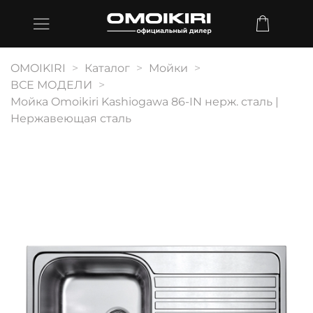
OMOIKIRI
Каталог
Мойки
ВСЕ МОДЕЛИ
Мойка Omoikiri Kashiogawa 86-IN нерж. сталь |
Нержавеющая сталь