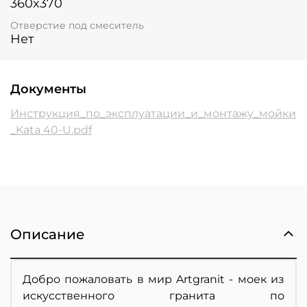
360x370
Отверстие под смеситель
Нет
Документы
Инструкция_по_эксплуатации_и_монтажу_мойки
_Kata 40-U.pdf
Описание
Добро пожаловать в мир Artgranit - моек из
искусственного гранита по