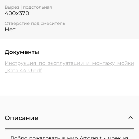
Вырез | подстольная
400x370
Отверстие под смеситель
Нет
Документы
Инструкция_по_эксплуатации_и_монтажу_мойки
_Kata 44-U.pdf
Описание
Добро пожаловать в мир Artgranit - моек из