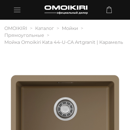
OMOIKIRI
Каталог
Мойки
Прямоугольные
Мойка Omoikiri Kata 44-U-CA Artgranit | Карамель