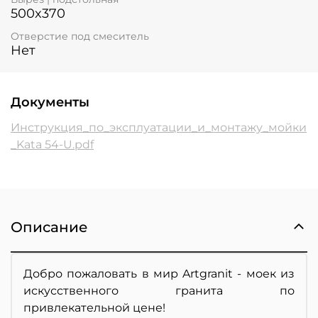
500x370
Отверстие под смеситель
Нет
Документы
Инструкция_по_эксплуатации_и_монтажу_мойки
_Kata 54-U.pdf
Описание
Добро пожаловать в мир Artgranit - моек из
искусственного гранита по
привлекательной цене!