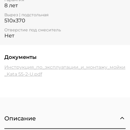
8 лет
Вырез | подстольная
510x370
Отверстие под смеситель
Нет
Документы
Инструкция_по_эксплуатации_и_монтажу_мойки
_Kata 55-2-U.pdf
Описание