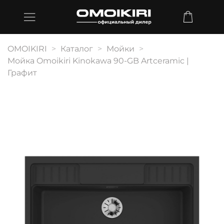
OMOIKIRI
Каталог
Мойки
Мойка Omoikiri Kinokawa 90-GB Artceramic |
Графит