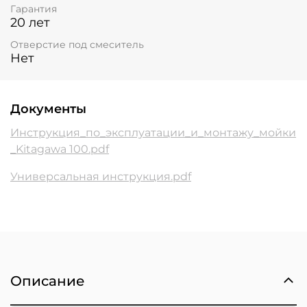
Гарантия
20 лет
Отверстие под смеситель
Нет
Документы
Инструкция_по_эксплуатации_и_монтажу_мойки
_Kitagawa 100.pdf
Универсальная инструкция.pdf
Описание