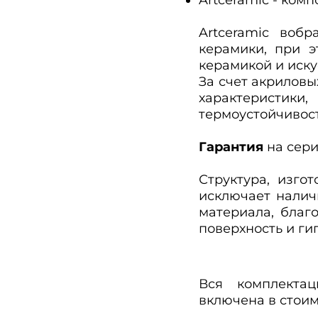
Artceramic воб
керамики, при 
керамикой и иск
За счет акриловы
характеристики
термоустойчивост
Гарантия
на сери
Структура, изго
исключает нали
материала, благ
поверхность и ги
Вся комплектац
включена в стоим