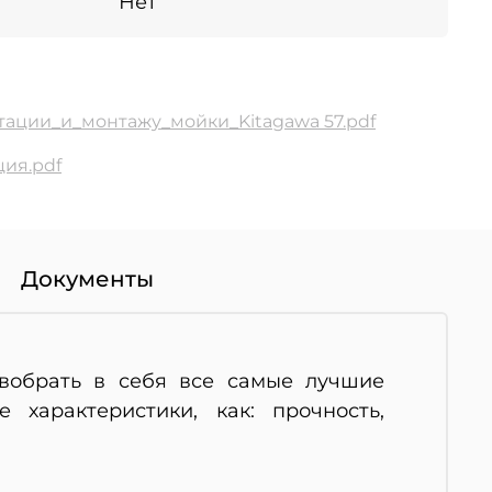
Нет
тации_и_монтажу_мойки_Kitagawa 57.pdf
ия.pdf
Документы
 вобрать в себя все самые лучшие
характеристики, как: прочность,