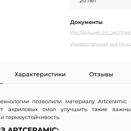
20 лет
Документы
Инструкция_по_эксплуа
Универсальная инструкц
Характеристики
Отзывы
ехнологии позволили материалу Artceramic
т акриловых смол улучшить такие важные 
 и термоустойчивость.
З ARTCERAMIC: