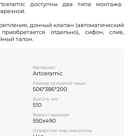
tceramic доступны два типа монтажа:
врезной.
репления, донный клапан (автоматический
приобретается отдельно), сифон, слив,
йный талон.
Материал
Artceramic
Размер основной чаши
506*386*200
Высота, мм
510
Вырез | врезная
550x490
Отверстие под смеситель