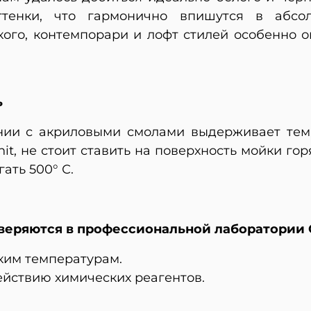
ттенки, что гармонично впишутся в абсо
ого, контемпорари и лофт стилей особенно о
ь
нии с акриловыми смолами выдерживает темп
nit, не стоит ставить на поверхность мойки г
ать 500° С.
веряются в профессиональной лаборатории 
оким температурам.
действию химических реагентов.