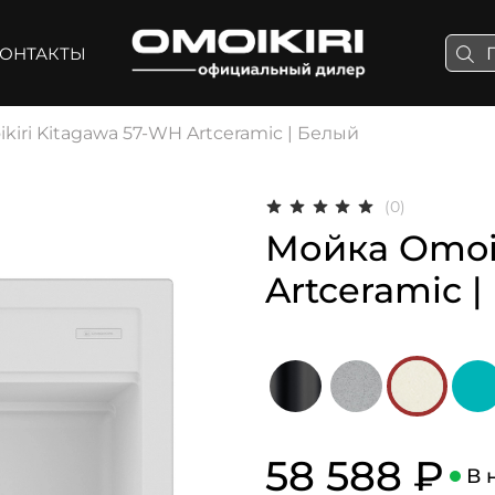
ОНТАКТЫ
iri Kitagawa 57-WH Artceramic | Белый
(0)
Мойка Omoik
Artceramic 
58 588 ₽
В 