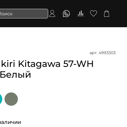
арт.
4993303
iri Kitagawa 57-WH
| Белый
наличии