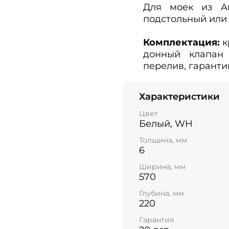
Для моек из Ar
подстольный или 
Комплектация:
к
донный клапан 
перелив, гаранти
Характеристики
Цвет
Белый, WH
Толщина, мм
6
Ширина, мм
570
Глубина, мм
220
Гарантия