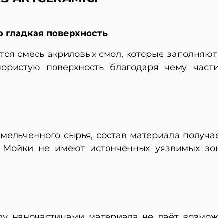
о гладкая поверхность
ится смесь акриловых смол, которые заполняю
ористую поверхность благодаря чему част
змельченного сырья, состав материала получ
. Мойки не имеют истонченных уязвимых зо
ду наночастицами материала не даёт возмож