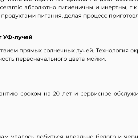
ceramic абсолютно гигиеничны и инертны, т.к
 продуктами питания, делая процесс пригото
т УФ-лучей
твием прямых солнечных лучей. Технология о
ность первоначального цвета мойки.
рантию сроком на 20 лет и сервисное обслуж
нам удалось добиться идеально белого и чер