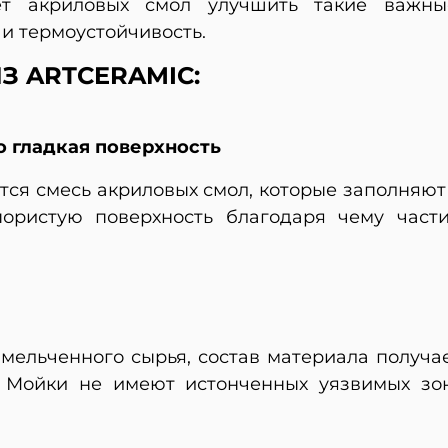
т акриловых смол улучшить такие важные 
 и термоустойчивость.
З ARTCERAMIC:
о гладкая поверхность
ится смесь акриловых смол, которые заполняю
ористую поверхность благодаря чему част
змельченного сырья, состав материала получ
. Мойки не имеют истонченных уязвимых зо