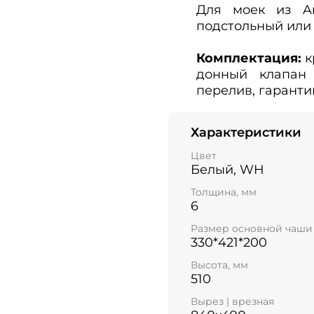
Для моек из Ar
подстольный или 
Комплектация:
к
донный клапан 
перелив, гаранти
Характеристики
Цвет
Белый, WH
Толщина, мм
6
Размер основной чаши
330*421*200
Высота, мм
510
Вырез | врезная