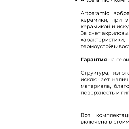
Artceramic воб
керамики, при 
керамикой и иск
За счет акриловы
характеристики
термоустойчивост
Гарантия
на сери
Структура, изго
исключает нали
материала, благ
поверхность и ги
Вся комплектац
включена в стоим