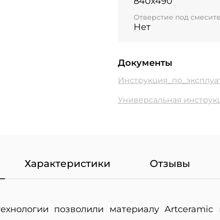
840x490
Отверстие под смесит
Нет
Документы
Инструкция_по_эксплуа
Универсальная инструкц
Характеристики
Отзывы
ехнологии позволили материалу Artceramic