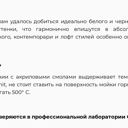
нам удалось добиться идеально белого и чер
ттенки, что гармонично впишутся в абсо
ого, контемпорари и лофт стилей особенно о
ь
нии с акриловыми смолами выдерживает темп
nit, не стоит ставить на поверхность мойки г
ать 500° С.
веряются в профессиональной лаборатории 