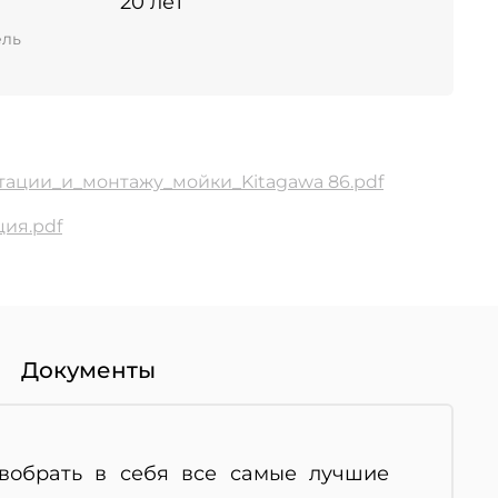
20 лет
ель
тации_и_монтажу_мойки_Kitagawa 86.pdf
ия.pdf
Документы
 вобрать в себя все самые лучшие