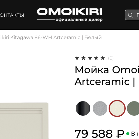
ОНТАКТЫ
kiri Kitagawa 86-WH Artceramic | Белый
(0)
Мойка Omoik
Artceramic 
79 588 ₽
В 