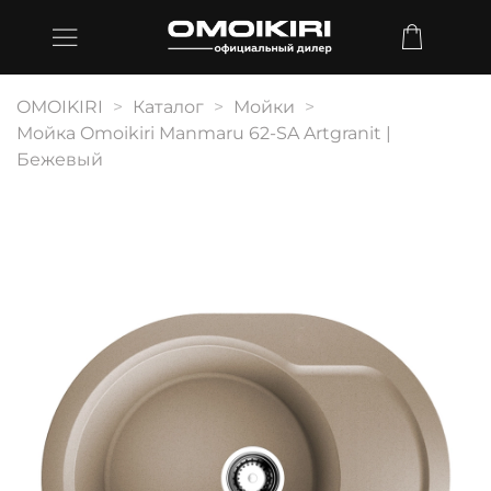
OMOIKIRI
Каталог
Мойки
Мойка Omoikiri Manmaru 62-SA Artgranit |
Бежевый