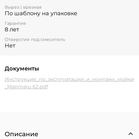
Вырез | врезная
По шаблону на упаковке
Гарантия
8 лет
Отверстие под смеситель
Нет
Документы
Инструкция_по_эксплуатации_и_монтажу_мойки
_Manmaru 62.pdf
Описание