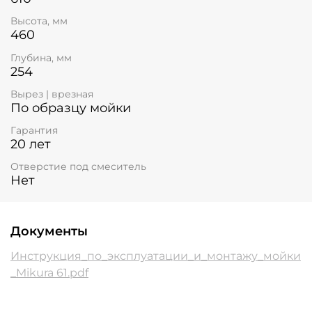
Высота, мм
460
Глубина, мм
254
Вырез | врезная
По образцу мойки
Гарантия
20 лет
Отверстие под смеситель
Нет
Документы
Инструкция_по_эксплуатации_и_монтажу_мойки
_Mikura 61.pdf