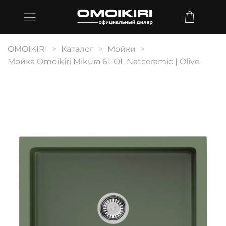
OMOIKIRI
Каталог
Мойки
Мойка Omoikiri Mikura 61-OL Natceramic | Olive