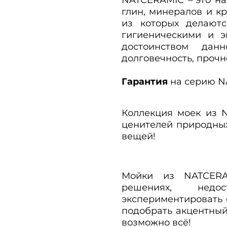
глин, минералов и к
из которых делают
гигиеническими и э
достоинством дан
долговечность, прочно
Гарантия
на серию N
Коллекция моек из 
ценителей природны
вещей!
Мойки из NATCERA
решениях, нед
экспериментировать 
подобрать акцентны
возможно всё!