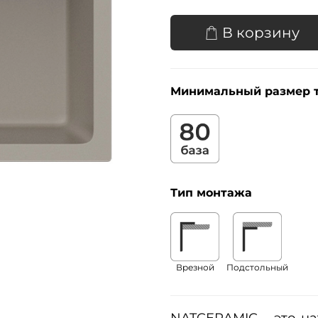
В корзину
Минимальный размер 
Тип монтажа
Врезной
Подстольный
NATCERAMIC
–
это н