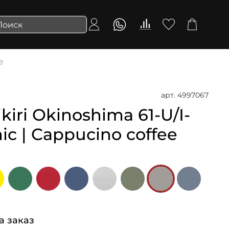
e
арт.
4997067
iri Okinoshima 61-U/I-
ic | Cappucino coffee
а заказ