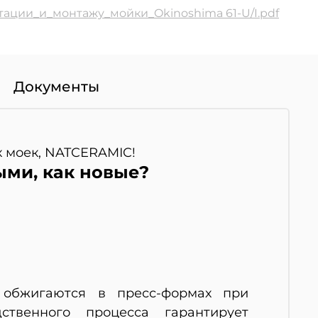
ации_и_монтажу_мойки_Okinoshima 61-U/I.pdf
Документы
х моек, NATCERAMIC!
ыми, как новые?
обжигаются в пресс-формах при
ственного процесса гарантирует