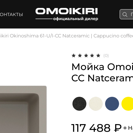
ОНТАКТЫ
iri Okinoshima 61-U/I-СС Natceramic | Cappucino coffe
(0)
Мойка Omoik
СС Natceram
117 488 ₽
Н