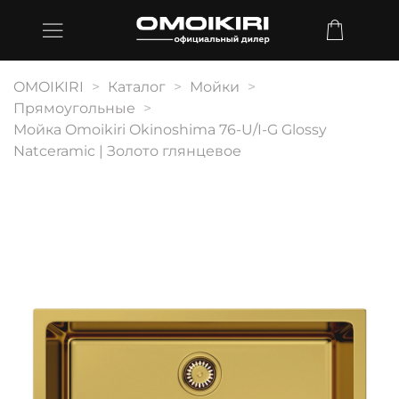
OMOIKIRI
Каталог
Мойки
Прямоугольные
Мойка Omoikiri Okinoshima 76-U/I-G Glossy
Natceramic | Золото глянцевое