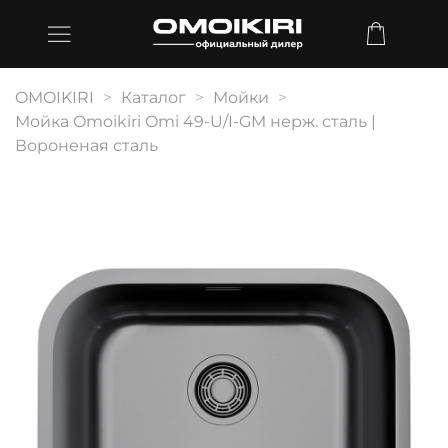
OMOIKIRI
Каталог
Мойки
Мойка Omoikiri Omi 49-U/I-GM нерж. сталь |
Вороненая сталь