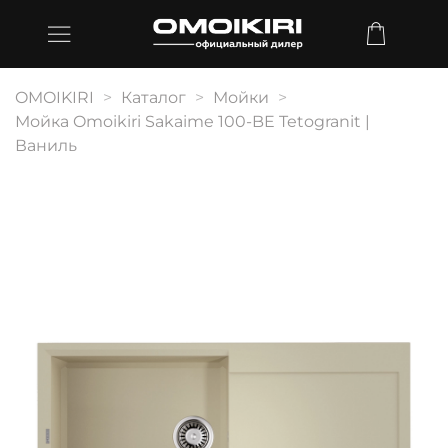
OMOIKIRI
Каталог
Мойки
Мойка Omoikiri Sakaime 100-BE Tetogranit |
Ваниль