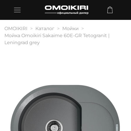
OMOIKIRI
Каталог
Мойки
Мойка Omoikiri Sakaime 60E-GR Tetogranit |
Leningrad grey