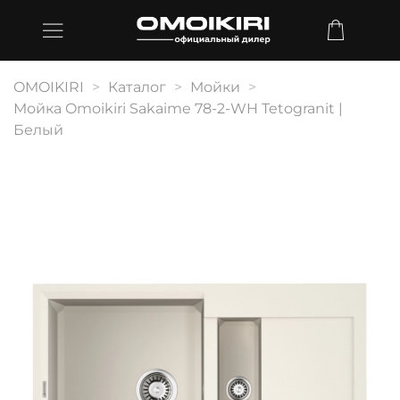
OMOIKIRI
Каталог
Мойки
Мойка Omoikiri Sakaime 78-2-WH Tetogranit |
Белый