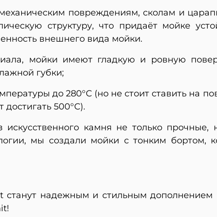
 к механическим повреждениям, сколам и цара
лическую структуру, что придаёт мойке уст
менность внешнего вида мойки.
риала, мойки имеют гладкую и ровную повер
лажной губки;
пературы до 280°С (но не стоит ставить на п
т достигать 500°С).
з искусственного камня не только прочные, н
огии, мы создали мойки с тонким бортом, к
nit станут надежным и стильным дополнением 
t!