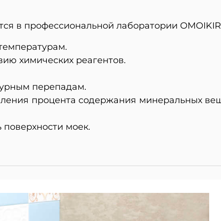
ся в профессиональной лаборатории OMOIKIRI
 температурам.
твию химических реагентов.
турным перепадам.
еления процента содержания минеральных вещ
ь поверхности моек.