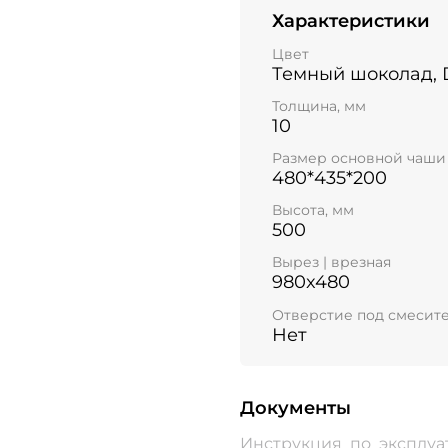
Характеристики
Цвет
Темный шоколад, 
Толщина, мм
10
Размер основной чаши
480*435*200
Высота, мм
500
Вырез | врезная
980x480
Отверстие под смесит
Нет
Документы
Инструкция_по_эксплуа