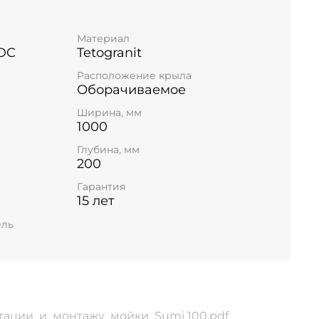
Материал
DC
Tetogranit
Расположение крыла
Оборачиваемое
Ширина, мм
1000
Глубина, мм
200
Гарантия
15 лет
ель
тации_и_монтажу_мойки_Sumi 100.pdf