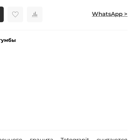
WhatsApp >
тумбы
енного гранита Tetogranit считаются