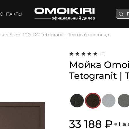
ОНТАКТЫ
iri Sumi 100-DC Tetogranit | Темный шоколад
(0)
Мойка Omoik
Tetogranit 
33 188 ₽
На 