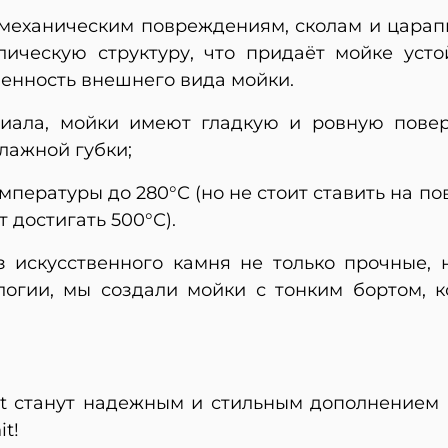
 к механическим повреждениям, сколам и цара
лическую структуру, что придаёт мойке уст
менность внешнего вида мойки.
риала, мойки имеют гладкую и ровную повер
лажной губки;
пературы до 280°С (но не стоит ставить на п
т достигать 500°С).
з искусственного камня не только прочные, н
огии, мы создали мойки с тонким бортом, к
nit станут надежным и стильным дополнением 
t!