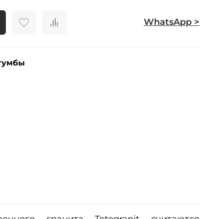
WhatsApp >
тумбы
енного гранита Tetogranit считаются