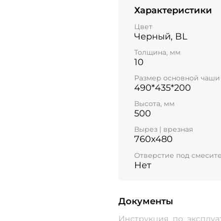
Характеристики
Цвет
Черный, BL
Толщина, мм
10
Размер основной чаши
490*435*200
Высота, мм
500
Вырез | врезная
760x480
Отверстие под смесит
Нет
Документы
Инструкция_по_эксплуа