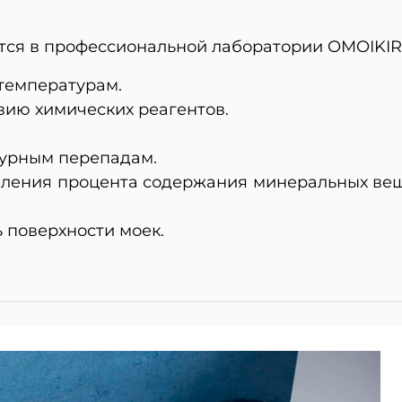
ся в профессиональной лаборатории OMOIKIRI
 температурам.
твию химических реагентов.
турным перепадам.
еления процента содержания минеральных вещ
ь поверхности моек.