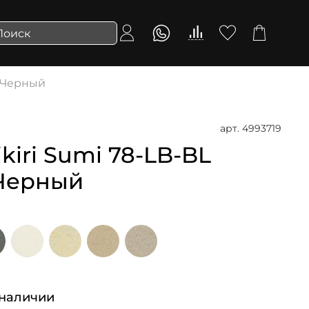
| Черный
арт.
4993719
iri Sumi 78-LB-BL
 Черный
 наличии