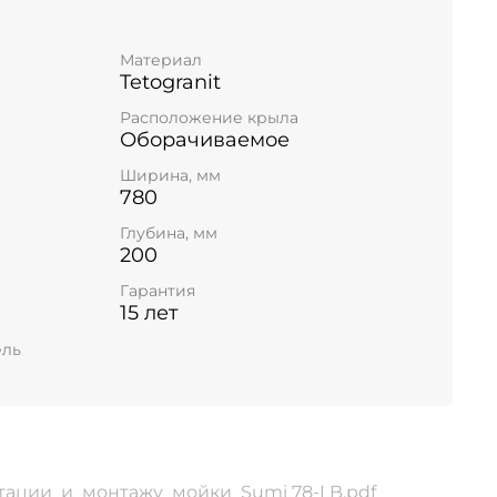
Материал
Tetogranit
Расположение крыла
Оборачиваемое
Ширина, мм
780
Глубина, мм
200
Гарантия
15 лет
ель
тации_и_монтажу_мойки_Sumi 78-LB.pdf