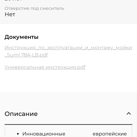
Отверстие под смеситель
Нет
Документы
Инструкция_по_эксплуатации_и_монтажу_мойки
_Sumi 78A-LB.pdf
Универсальная инструкция.pdf
Описание
Инновационные европейские