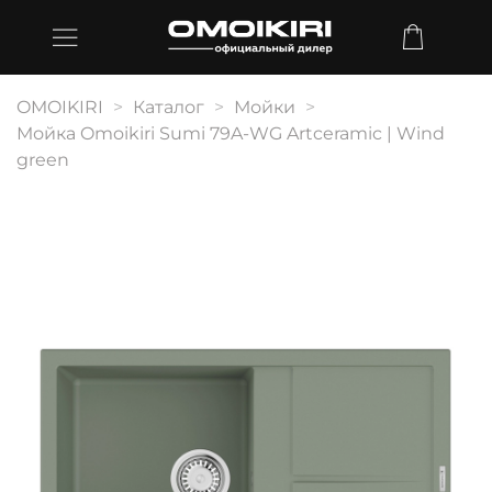
OMOIKIRI
Каталог
Мойки
Мойка Omoikiri Sumi 79A-WG Artceramic | Wind
green