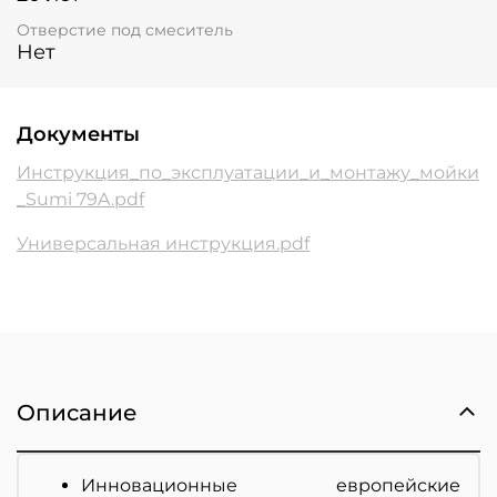
Отверстие под смеситель
Нет
Документы
Инструкция_по_эксплуатации_и_монтажу_мойки
_Sumi 79A.pdf
Универсальная инструкция.pdf
Описание
Инновационные европейские