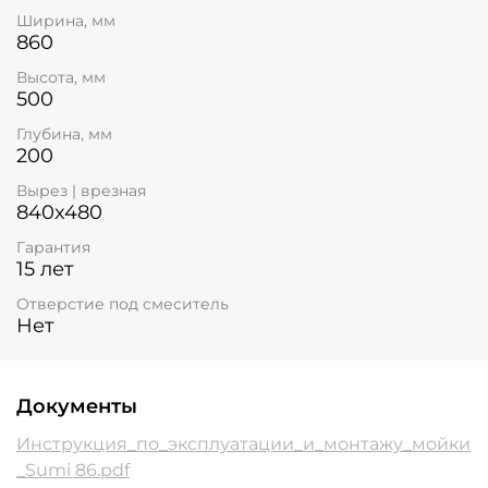
Ширина, мм
860
Высота, мм
500
Глубина, мм
200
Вырез | врезная
840x480
Гарантия
15 лет
Отверстие под смеситель
Нет
Документы
Инструкция_по_эксплуатации_и_монтажу_мойки
_Sumi 86.pdf