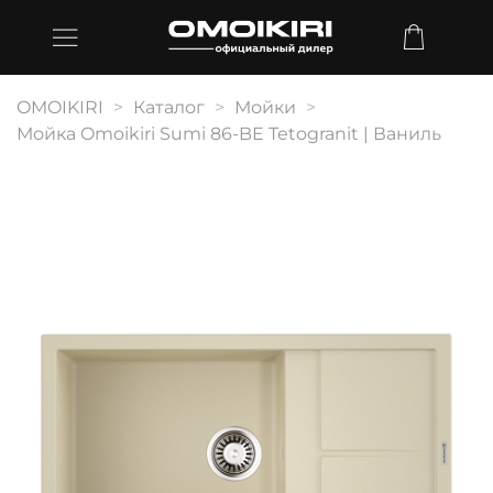
OMOIKIRI
Каталог
Мойки
Мойка Omoikiri Sumi 86-BE Tetogranit | Ваниль