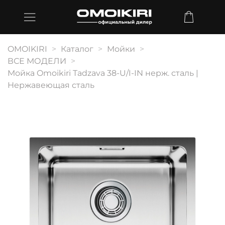
OMOIKIRI
Каталог
Мойки
ВСЕ МОДЕЛИ
Мойка Omoikiri Tadzava 38-U/I-IN нерж. сталь |
Нержавеющая сталь