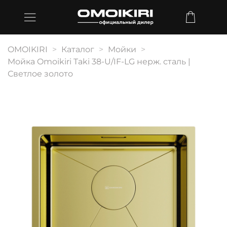
OMOIKIRI
Каталог
Мойки
Мойка Omoikiri Taki 38-U/IF-LG нерж. сталь |
Светлое золото