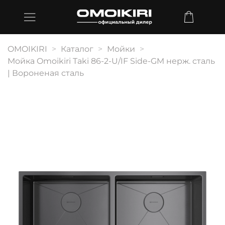
OMOIKIRI
Каталог
Мойки
Мойка Omoikiri Taki 86-2-U/IF Side-GM нерж. сталь
| Вороненая сталь