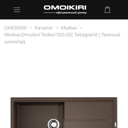
OMOIKIRI
Каталог
Мойки
Мойка Omoikiri Tedori 100-DC Tetogranit | Темный
шоколад