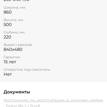
Ширина, мм
860
Высота, мм
500
Глубина, мм
220
Вырез | врезная
840x480
Гарантия
15 лет
Отверстие под смеситель
Нет
Документы
Инструкция_по_эксплуатации_и_монтажу_мойки
_Tedori 86-2-LB.pdf