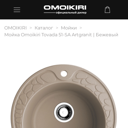
OMOIKIRI
Каталог
Мойки
Мойка Omoikiri Tovada 51-SA Artgranit | Бежевый