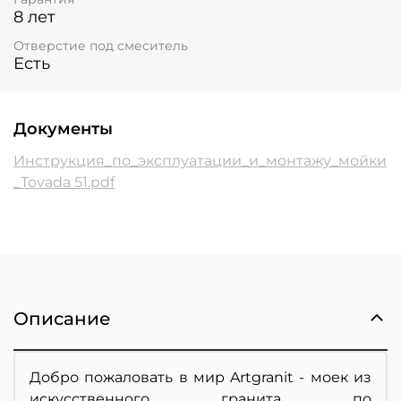
8 лет
Отверстие под смеситель
Есть
Документы
Инструкция_по_эксплуатации_и_монтажу_мойки
_Tovada 51.pdf
Описание
Добро пожаловать в мир Artgranit - моек из
искусственного гранита по