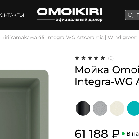
ОНТАКТЫ
kiri Yamakawa 45-Integra-WG Artceramic | Wind green
(0)
Мойка Omoik
Integra-WG 
61 188 ₽
В н