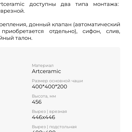
tceramic доступны два типа монтажа:
врезной.
репления, донный клапан (автоматический
приобретается отдельно), сифон, слив,
йный талон.
Материал
Artceramic
Размер основной чаши
400*400*200
Высота, мм
456
Вырез | врезная
446x446
Вырез | подстольная