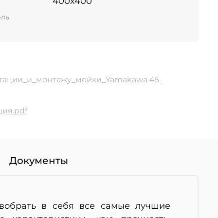
400x400
ель
тации_и_монтажу_мойки_Yamakawa 45-
ия.pdf
Документы
 вобрать в себя все самые лучшие