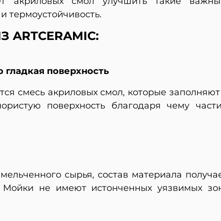
т акриловых смол улучшить такие важные 
 и термоустойчивость.
З ARTCERAMIC:
о гладкая поверхность
ится смесь акриловых смол, которые заполняю
ористую поверхность благодаря чему част
змельченного сырья, состав материала получ
. Мойки не имеют истонченных уязвимых зо