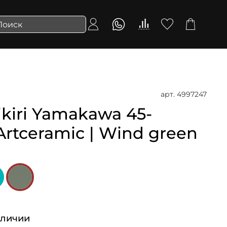
арт.
4997247
iri Yamakawa 45-
Artceramic | Wind green
аличии