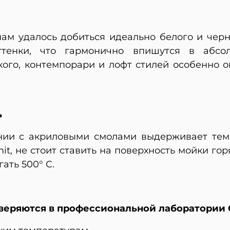
нам удалось добиться идеально белого и чер
ттенки, что гармонично впишутся в абсо
ого, контемпорари и лофт стилей особенно о
ь
нии с акриловыми смолами выдерживает темп
nit, не стоит ставить на поверхность мойки г
ать 500° С.
веряются в профессиональной лаборатории 