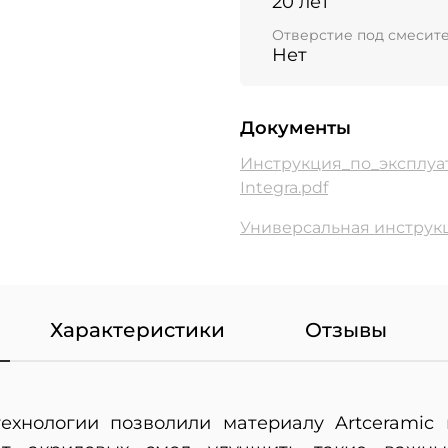
20 лет
Отверстие под смесит
Нет
Документы
Инструкция_по_эксплуа
Integra.pdf
Универсальная инструкц
Характеристики
Отзывы
ехнологии позволили материалу Artceramic