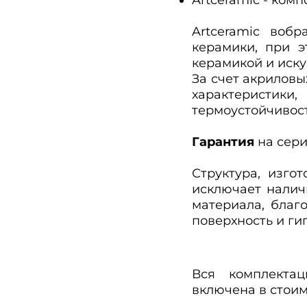
Artceramic воб
керамики, при 
керамикой и иск
За счет акриловы
характеристики
термоустойчивост
Гарантия
на сери
Структура, изго
исключает нали
материала, благ
поверхность и ги
Вся комплектац
включена в стоим