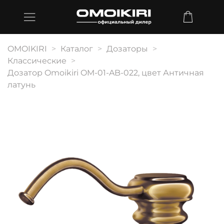
OMOIKIRI
Каталог
Дозаторы
Классические
Дозатор Omoikiri OM-01-AB-022, цвет Античная
латунь