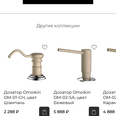
Другие коллекции
Дозатор Omoikiri
Дозатор Omoikiri
Дозат
OM-01-CH, цвет
OM-02-SA, цвет
OM-02
Шампань
Бежевый
Кара
2 288 ₽
5 888 ₽
4 888