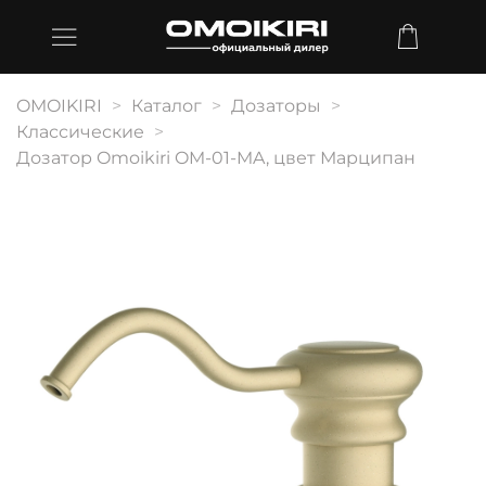
OMOIKIRI
Каталог
Дозаторы
Классические
Дозатор Omoikiri OM-01-MA, цвет Марципан